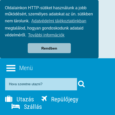
Oldalainkon HTTP-sütiket használunk a jobb
működésért, személyes adatokat az ún. sütikben
nem tárolunk.
Adatvédelmi tájékoztatónkban
megtalálod, hogyan gondoskodunk adataid
védelméről.
További információk
Rendben
Menü
Utazás
Repülőjegy
Szállás