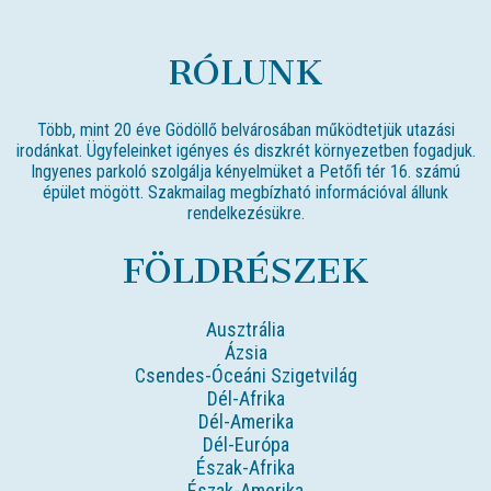
RÓLUNK
Több, mint 20 éve Gödöllő belvárosában működtetjük utazási
irodánkat. Ügyfeleinket igényes és diszkrét környezetben fogadjuk.
Ingyenes parkoló szolgálja kényelmüket a Petőfi tér 16. számú
épület mögött. Szakmailag megbízható információval állunk
rendelkezésükre.
FÖLDRÉSZEK
Ausztrália
Ázsia
Csendes-Óceáni Szigetvilág
Dél-Afrika
Dél-Amerika
Dél-Európa
Észak-Afrika
Észak-Amerika