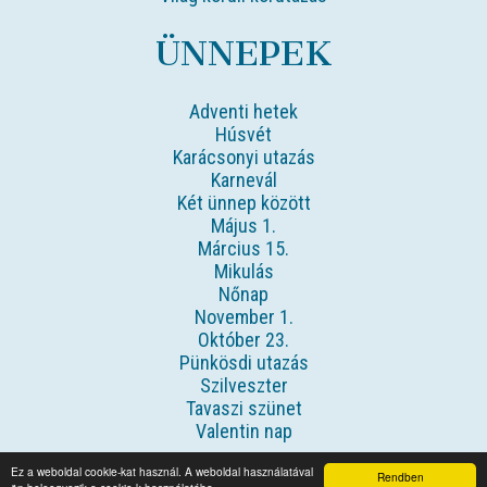
ÜNNEPEK
Adventi hetek
Húsvét
Karácsonyi utazás
Karnevál
Két ünnep között
Május 1.
Március 15.
Mikulás
Nőnap
November 1.
Október 23.
Pünkösdi utazás
Szilveszter
Tavaszi szünet
Valentin nap
Ez a weboldal cookie-kat használ. A weboldal használatával
Rendben