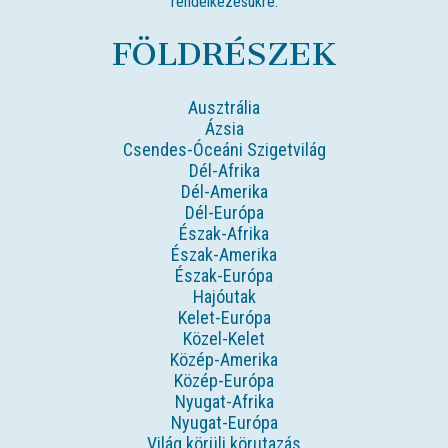
rendelkezésükre.
FÖLDRÉSZEK
Ausztrália
Ázsia
Csendes-Óceáni Szigetvilág
Dél-Afrika
Dél-Amerika
Dél-Európa
Észak-Afrika
Észak-Amerika
Észak-Európa
Hajóutak
Kelet-Európa
Közel-Kelet
Közép-Amerika
Közép-Európa
Nyugat-Afrika
Nyugat-Európa
Világ körüli körutazás