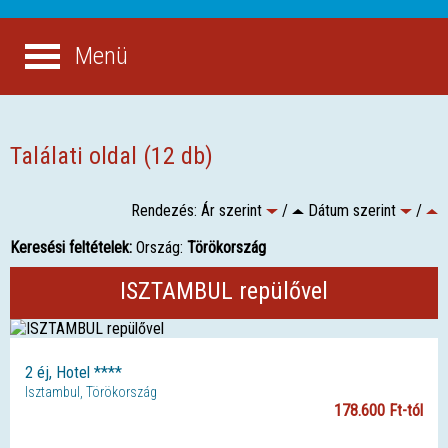
Menü
Találati oldal (12 db)
Rendezés: Ár szerint
/
Dátum szerint
/
Keresési feltételek:
Ország:
Törökország
ISZTAMBUL repülővel
2 éj, Hotel ****
Isztambul, Törökország
178.600 Ft-tól