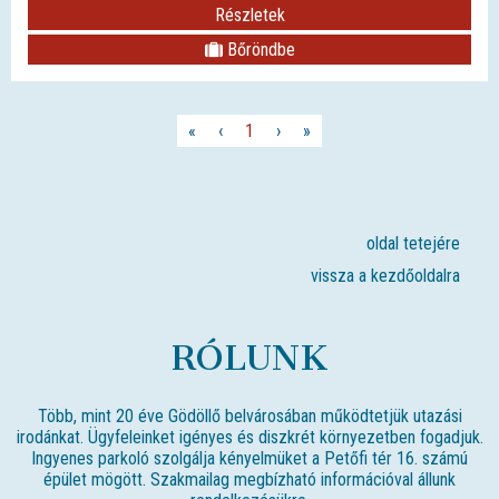
Részletek
Bőröndbe
«
‹
1
›
»
oldal tetejére
vissza a kezdőoldalra
RÓLUNK
Több, mint 20 éve Gödöllő belvárosában működtetjük utazási
irodánkat. Ügyfeleinket igényes és diszkrét környezetben fogadjuk.
Ingyenes parkoló szolgálja kényelmüket a Petőfi tér 16. számú
épület mögött. Szakmailag megbízható információval állunk