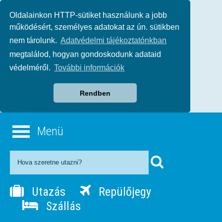
Oldalainkon HTTP-sütiket használunk a jobb
működésért, személyes adatokat az ún. sütikben
nem tárolunk.
Adatvédelmi tájékoztatónkban
megtalálod, hogyan gondoskodunk adataid
védelméről.
További információk
Rendben
Menü
Utazás
Repülőjegy
Szállás