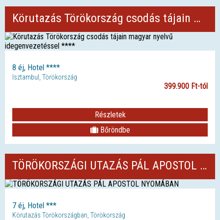
Körutazás Törökország csodás tájain magyar nyelvű idegenvezetéssel ****
8 éj, Hotel ****
Isztambul, Törökország
399.900 Ft-tól
Részletek
Bőröndbe
TÖRÖKORSZÁGI UTAZÁS PÁL APOSTOL NYOMÁBAN
7 éj, Hotel ***
Körutazás Törökországban, Törökország