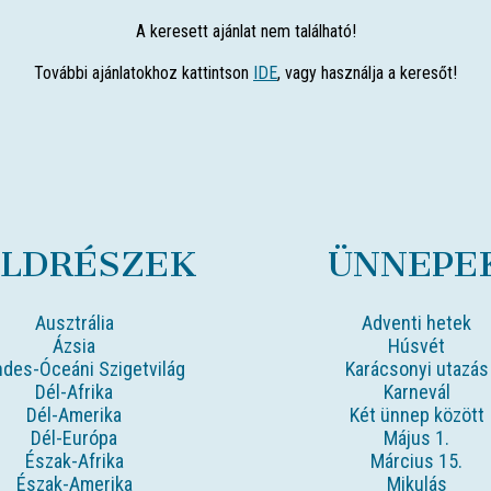
A keresett ajánlat nem található!
További ajánlatokhoz kattintson
IDE
, vagy használja a keresőt!
ÖLDRÉSZEK
ÜNNEPE
Ausztrália
Adventi hetek
Ázsia
Húsvét
des-Óceáni Szigetvilág
Karácsonyi utazás
Dél-Afrika
Karnevál
Dél-Amerika
Két ünnep között
Dél-Európa
Május 1.
Észak-Afrika
Március 15.
Észak-Amerika
Mikulás