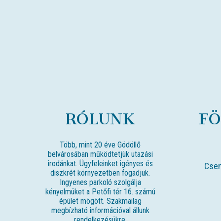
RÓLUNK
F
Több, mint 20 éve Gödöllő
belvárosában működtetjük utazási
irodánkat. Ügyfeleinket igényes és
Csen
diszkrét környezetben fogadjuk.
Ingyenes parkoló szolgálja
kényelmüket a Petőfi tér 16. számú
épület mögött. Szakmailag
megbízható információval állunk
rendelkezésükre.