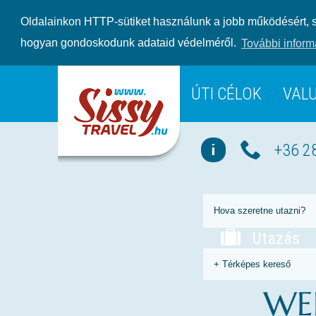
Oldalainkon HTTP-sütiket használunk a jobb működésért, s
hogyan gondoskodunk adataid védelméről.
További inform
ÚTI CÉLOK
VAL
+36 2
Utazás
+
Térképes kereső