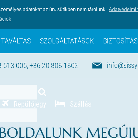
zemélyes adatokat az ún. sütikben nem tárolunk.
Adatvédelmi 
ációk
UTAVÁLTÁS
SZOLGÁLTATÁSOK
BIZTOSÍTÁS
8 513 005, +36 20 808 1802
info@sissy
Repülőjegy
Szállás