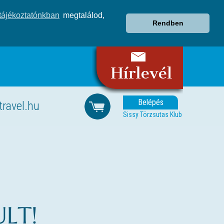
tájékoztatónkban
megtalálod,
Rendben
Belépés
travel.hu
Sissy Törzsutas Klub