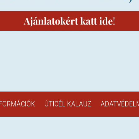
NFORMÁCIÓK
ÚTICÉL KALAUZ
ADATVÉDELM