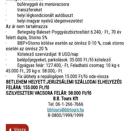
· büféreggeli és menüvacsora
· transzfereket
· helyi légkondicionált autóbuszt
· helyi magyar nyelvű idegenvezetést
Az ár nem tartalmazza:
· Betegség-Baleset-Poggyászbiztosítást 6.240,- Ft., 70 év
felett dupla, Storno 5%
· BBP+Storno kötése esetén az önrész 0-10 %, csak storno
esetén az önrész 20 %
· Kötelező szervizdijat: 8 USD/nap
· belépőjegyeket, parkolások: 35.000 Ft./fő kötelező
· Egyágyas felár: 127.400,- Ft, Feladható csomag: 10 kg-s
45.000 Ft., 20 kg-s: 58.000,- Ft.
· Fix ülöhely a repülögépen 15.000 Ft/fö oda-vissza
BETLEHEM HELYETT:JERUZSÁLEMI SZÁLLODAI ELHELYEZÉS
FELÁRA: 155.000 Ft./fő
SZILVESZTERI VACSORA FELÁR: 58.000 Ft/fő
B.B. Tours Kft
Tel: 06-1-266-7666
bbtours@bbtours.hu
R-0800/1999/1999
Vissza