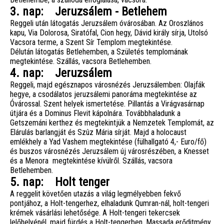
3. nap: Jeruzsálem - Betlehem
Reggeli után látogatás Jeruzsálem óvárosában. Az Oroszlános
kapu, Via Dolorosa, Siratófal, Cion hegy, Dávid király sírja, Utolsó
Vacsora terme, a Szent Sír Templom megtekintése.
Délután látogatás Betlehemben, a Születés templomának
megtekintése. Szállás, vacsora Betlehemben.
4. nap: Jeruzsálem
Reggeli, majd egésznapos városnézés Jeruzsálemben: Olajfák
hegye, a csodálatos jeruzsálemi panoráma megtekintése az
Óvárossal. Szent helyek ismertetése. Pillantás a Virágvasárnap
útjára és a Dominus Flevit kápolnára. Továbbhaladunk a
Getszemáni kerthez és megtekintjük a Nemzetek Templomát, az
Elárulás barlangját és Szûz Mária sírját. Majd a holocaust
emlékhely a Yad Vashem megtekintése (fülhallgató 4,- Euro/fő)
és buszos városnézés Jeruzsálem új városrészében, a Knesset
és a Menora megtekintése kívülről. Szállás, vacsora
Betlehemben.
5. nap: Holt tenger
A reggelit követően utazás a világ legmélyebben fekvő
pontjához, a Holt-tengerhez, elhaladunk Qumran-nál, holt-tengeri
krémek vásárlási lehetősége. A Holt-tengeri tekercsek
lelőhelyénél, majd fürdés a Holt-tengerben. Massada erőditmény