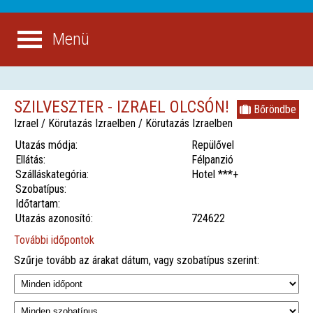
Menü
SZILVESZTER - IZRAEL OLCSÓN!
Bőröndbe
Izrael / Körutazás Izraelben / Körutazás Izraelben
Utazás módja:
Repülővel
Ellátás:
Félpanzió
Szálláskategória:
Hotel ***+
Szobatípus:
Időtartam:
Utazás azonosító:
724622
További időpontok
Szűrje tovább az árakat dátum, vagy szobatípus szerint: