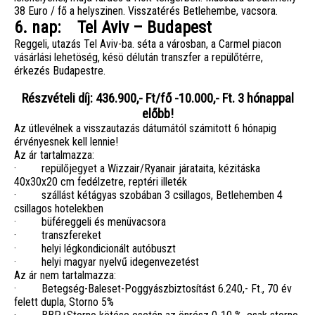
38 Euro / fő a helyszinen. Visszatérés Betlehembe, vacsora.
6. nap: Tel Aviv – Budapest
Reggeli, utazás Tel Aviv-ba. séta a városban, a Carmel piacon
vásárlási lehetöség, késö délután transzfer a repülőtérre,
érkezés Budapestre.
Részvételi díj: 436.900,- Ft/fő -10.000,- Ft. 3 hónappal
előbb!
Az útlevélnek a visszautazás dátumától számitott 6 hónapig
érvényesnek kell lennie!
Az ár tartalmazza:
· repülőjegyet a Wizzair/Ryanair járataita, kézitáska
40x30x20 cm fedélzetre, reptéri illeték
· szállást kétágyas szobában 3 csillagos, Betlehemben 4
csillagos hotelekben
· büféreggeli és menüvacsora
· transzfereket
· helyi légkondicionált autóbuszt
· helyi magyar nyelvű idegenvezetést
Az ár nem tartalmazza:
· Betegség-Baleset-Poggyászbiztosítást 6.240,- Ft., 70 év
felett dupla, Storno 5%