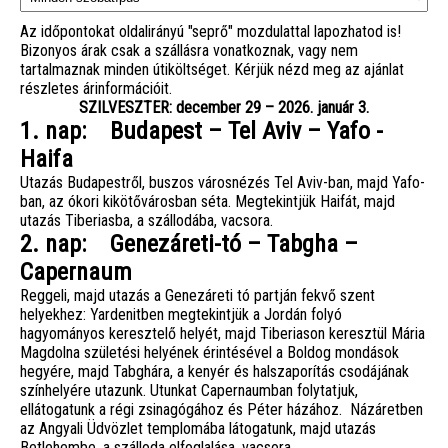
Az időpontokat oldalirányú "seprő" mozdulattal lapozhatod is!
Bizonyos árak csak a szállásra vonatkoznak, vagy nem
tartalmaznak minden útiköltséget. Kérjük nézd meg az ajánlat
részletes árinformációit.
SZILVESZTER: december 29 – 2026. január 3.
1. nap: Budapest – Tel Aviv – Yafo -
Haifa
Utazás Budapestről, buszos városnézés Tel Aviv-ban, majd Yafo-
ban, az ókori kikötővárosban séta. Megtekintjük Haifát, majd
utazás Tiberiasba, a szállodába, vacsora.
2. nap: Genezáreti-tó – Tabgha –
Capernaum
Reggeli, majd utazás a Genezáreti tó partján fekvő szent
helyekhez: Yardenitben megtekintjük a Jordán folyó
hagyományos keresztelő helyét, majd Tiberiason keresztül Mária
Magdolna születési helyének érintésével a Boldog mondások
hegyére, majd Tabghára, a kenyér és halszaporítás csodájának
színhelyére utazunk. Utunkat Capernaumban folytatjuk,
ellátogatunk a régi zsinagógához és Péter házához. Názáretben
az Angyali Üdvözlet templomába látogatunk, majd utazás
Betlehembe, a szálloda elfoglalása, vacsora.