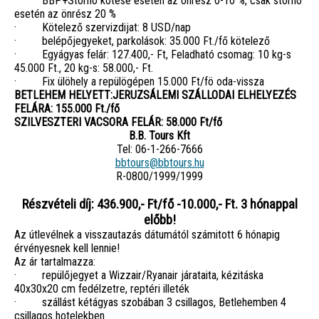
· BBP+Storno kötése esetén az önrész 0-10 %, csak storno
esetén az önrész 20 %
· Kötelező szervizdijat: 8 USD/nap
· belépőjegyeket, parkolások: 35.000 Ft./fő kötelező
· Egyágyas felár: 127.400,- Ft, Feladható csomag: 10 kg-s
45.000 Ft., 20 kg-s: 58.000,- Ft.
· Fix ülöhely a repülögépen 15.000 Ft/fö oda-vissza
BETLEHEM HELYETT:JERUZSÁLEMI SZÁLLODAI ELHELYEZÉS
FELÁRA: 155.000 Ft./fő
SZILVESZTERI VACSORA FELÁR: 58.000 Ft/fő
B.B. Tours Kft
Tel: 06-1-266-7666
bbtours@bbtours.hu
R-0800/1999/1999
Részvételi díj: 436.900,- Ft/fő -10.000,- Ft. 3 hónappal
előbb!
Az útlevélnek a visszautazás dátumától számitott 6 hónapig
érvényesnek kell lennie!
Az ár tartalmazza:
· repülőjegyet a Wizzair/Ryanair járataita, kézitáska
40x30x20 cm fedélzetre, reptéri illeték
· szállást kétágyas szobában 3 csillagos, Betlehemben 4
csillagos hotelekben