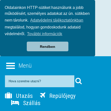
Oldalainkon HTTP-sütiket használunk a jobb
működésért, személyes adatokat az ún. sütikben
nem tárolunk.
Adatvédelmi tájékoztatónkban
megtalálod, hogyan gondoskodunk adataid
védelméről.
További információk
Rendben
Menü
Utazás
Repülőjegy
Szállás