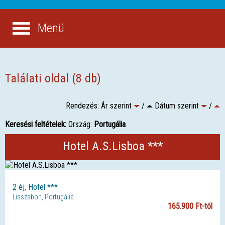
Menü
Találati oldal (8 db)
Rendezés: Ár szerint
/
Dátum szerint
/
Keresési feltételek:
Ország:
Portugália
Hotel A.S.Lisboa ***
2 éj, Hotel ***
Lisszabon, Portugália
165.900 Ft-tól