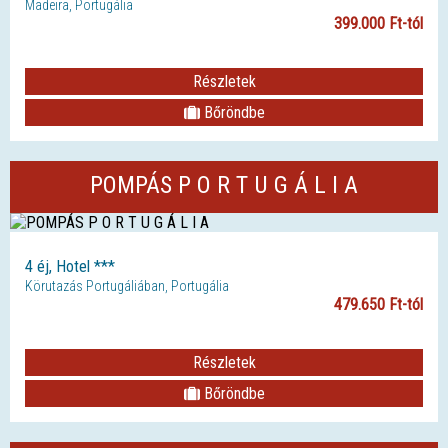
Madeira, Portugália
399.000 Ft-tól
Részletek
Bőröndbe
POMPÁS P O R T U G Á L I A
4 éj, Hotel ***
Körutazás Portugáliában, Portugália
479.650 Ft-tól
Részletek
Bőröndbe