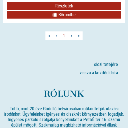
Részletek
Bőröndbe
«
‹
1
›
»
oldal tetejére
vissza a kezdőoldalra
RÓLUNK
Több, mint 20 éve Gödöllő belvárosában működtetjük utazási
irodánkat. Ügyfeleinket igényes és diszkrét környezetben fogadjuk.
Ingyenes parkoló szolgálja kényelmüket a Petőfi tér 16. számú
épület mögött. Szakmailag megbízható információval állunk