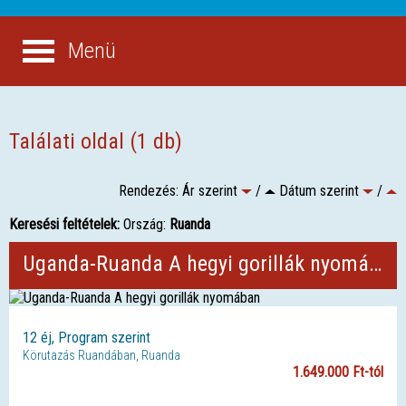
Menü
Találati oldal (1 db)
Rendezés: Ár szerint
/
Dátum szerint
/
Keresési feltételek:
Ország:
Ruanda
Uganda-Ruanda A hegyi gorillák nyomában
12 éj, Program szerint
Körutazás Ruandában, Ruanda
1.649.000 Ft-tól