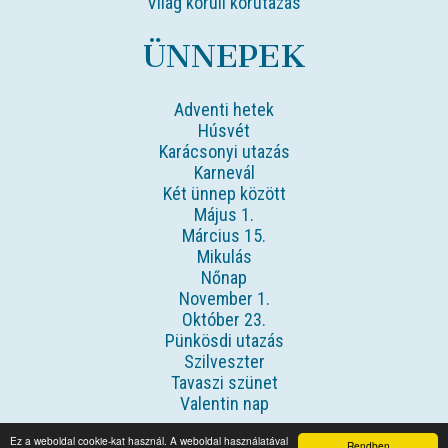
Világ körüli körutazás
ÜNNEPEK
Adventi hetek
Húsvét
Karácsonyi utazás
Karnevál
Két ünnep között
Május 1.
Március 15.
Mikulás
Nőnap
November 1.
Október 23.
Pünkösdi utazás
Szilveszter
Tavaszi szünet
Valentin nap
Ez a weboldal cookie-kat használ. A weboldal használatával
Rendben