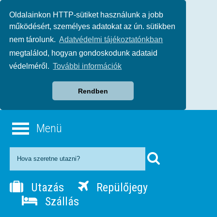
Oldalainkon HTTP-sütiket használunk a jobb
működésért, személyes adatokat az ún. sütikben
nem tárolunk.
Adatvédelmi tájékoztatónkban
megtalálod, hogyan gondoskodunk adataid
védelméről.
További információk
Rendben
Menü
Utazás
Repülőjegy
Szállás