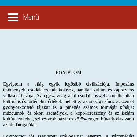
Menü
EGYIPTOM
Egyiptom a világ egyik legősibb civilizációja. Impozáns
építmények, csodálatos műalkotások, páratlan kultúra és káprázatos
vallások hazája. Az egész világ által csodált összehasonlíthatatlan
kulturális és történelmi értékek mellett ez az ország színes és szemet
gyönyörködtető tájakat és a pihenés számos formáját kínálja:
múzeumok és ókori szentélyek, a kopt-keresztény és az iszlám
kultúra emlékei, színes arab bazár és vörös-tengeri búvárkodás várja
az ide látogatókat.
Egyiptomot jól szervezett szállodaipar jellemzi: a városnézést