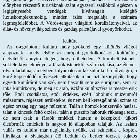
előnyben részesítő turistáknak szánt egyszerű szállóktól egészen a
legigényesebb vendégek kívánságait kielégítő
luxuskomplexumokig, minden ízlés megtalálja a számára
legmegfelelőbbet. A Vörös-tenger világhírű korallzátonyaival, az
állat- és növényvilág színes és gazdag palettájával gyönyörködtet.
Kultúra
Az ó-egyiptomi kultúra mély gyökerei egy különös világot
alapoznak, amely elsőre az európai gondolkodástól, kultúrától,
életviteltől annyira idegen, hogy érthetetlen. A korabeli isteneik
sokféle követelménye, a fáraók istenektől származtatása, az életnek
olyan tartalma, amelyben folyamatosan készülni kell a túlvilágra, a
köré kapcsolódó művészeti alkotások mind azt bizonyítják, hogy
egyedi kultúráról van szó, nem hasonlít sem az európaira, sem az
inka kultúrkörre, de még az arab, iszlám kultúrszféra is messze esik
tőle. Ettől csodálatos, ettől érdekes, ezért loholunk múzeumról
múzeumra, régészeti területekre, és nem kell keresgélnünk, szinte az
egész ország egy nagy múzeum. Talán a homok konzerváló hatása,
talán a kincsek féltő őrzése, talán a pusztító háborúk ritkasága teszi,
de nem csak a fáraók emlékei, hanem a középkori, újkori
életformák emlékeit is nagyon jó állapotban találjuk. Az iszlám
vallás és kultúra már napjainkig nyúlik, ezt színesítik a koptok
hitvilága, a sivatagban élő beduin és berber törzsek sajátos