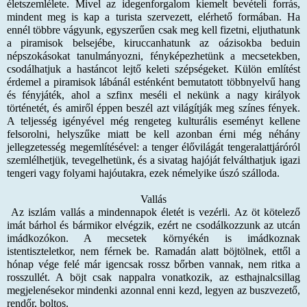
életszemlélete. Mivel az idegenforgalom kiemelt bevételi forrás,
mindent meg is kap a turista szervezett, elérhető formában. Ha
ennél többre vágyunk, egyszerűen csak meg kell fizetni, eljuthatunk
a piramisok belsejébe, kiruccanhatunk az oázisokba beduin
népszokásokat tanulmányozni, fényképezhetünk a mecsetekben,
csodálhatjuk a hastáncot lejtő keleti szépségeket. Külön említést
érdemel a piramisok lábánál esténként bemutatott többnyelvű hang
és fényjáték, ahol a szfinx meséli el nekünk a nagy királyok
történetét, és amiről éppen beszél azt világítják meg színes fények.
A teljesség igényével még rengeteg kulturális eseményt kellene
felsorolni, helyszűke miatt be kell azonban érni még néhány
jellegzetesség megemlítésével: a tenger élővilágát tengeralattjáróról
szemlélhetjük, tevegelhetünk, és a sivatag hajóját felválthatjuk igazi
tengeri vagy folyami hajóutakra, ezek némelyike úszó szálloda.
Vallás
Az iszlám vallás a mindennapok életét is vezérli. Az öt kötelező
imát bárhol és bármikor elvégzik, ezért ne csodálkozzunk az utcán
imádkozókon. A mecsetek környékén is imádkoznak
istentiszteletkor, nem férnek be. Ramadán alatt böjtölnek, ettől a
hónap vége felé már igencsak rossz bőrben vannak, nem ritka a
rosszullét. A böjt csak nappalra vonatkozik, az esthajnalcsillag
megjelenésekor mindenki azonnal enni kezd, legyen az buszvezető,
rendőr, boltos.