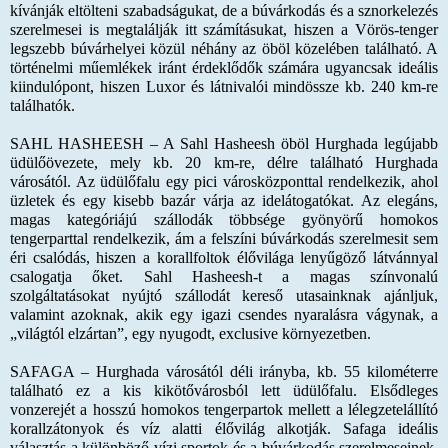
kívánják eltölteni szabadságukat, de a búvárkodás és a sznorkelezés
szerelmesei is megtalálják itt számításukat, hiszen a Vörös-tenger
legszebb búvárhelyei közül néhány az öböl közelében található. A
történelmi műemlékek iránt érdeklődők számára ugyancsak ideális
kiindulópont, hiszen Luxor és látnivalói mindössze kb. 240 km-re
találhatók.
SAHL HASHEESH
– A Sahl Hasheesh öböl Hurghada legújabb
üdülőövezete, mely kb. 20 km-re, délre található Hurghada
városától. Az üdülőfalu egy pici városközponttal rendelkezik, ahol
üzletek és egy kisebb bazár várja az idelátogatókat. Az elegáns,
magas kategóriájú szállodák többsége gyönyörű homokos
tengerparttal rendelkezik, ám a felszíni búvárkodás szerelmesit sem
éri csalódás, hiszen a korallfoltok élővilága lenyűgöző látvánnyal
csalogatja őket. Sahl Hasheesh-t a magas színvonalú
szolgáltatásokat nyújtó szállodát kereső utasainknak ajánljuk,
valamint azoknak, akik egy igazi csendes nyaralásra vágynak, a
„világtól elzártan”, egy nyugodt, exclusive környezetben.
SAFAGA
– Hurghada városától déli irányba, kb. 55 kilométerre
található ez a kis kikötővárosból lett üdülőfalu. Elsődleges
vonzerejét a hosszú homokos tengerpartok mellett a lélegzetelállító
korallzátonyok és víz alatti élővilág alkotják. Safaga ideális
választás a különböző vízi sportok és a búvárkodás szerelmeseinek,