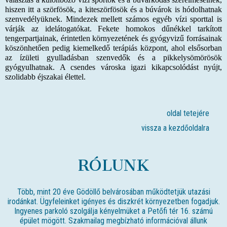
hiszen itt a szörfösök, a kiteszörfösök és a búvárok is hódolhatnak
szenvedélyüknek. Mindezek mellett számos egyéb vízi sporttal is
várják az idelátogatókat. Fekete homokos dűnékkel tarkított
tengerpartjainak, érintetlen környezetének és gyógyvizű forrásainak
köszönhetően pedig kiemelkedő terápiás központ, ahol elsősorban
az ízületi gyulladásban szenvedők és a pikkelysömörösök
gyógyulhatnak. A csendes városka igazi kikapcsolódást nyújt,
szolidabb éjszakai élettel.
oldal tetejére
vissza a kezdőoldalra
RÓLUNK
Több, mint 20 éve Gödöllő belvárosában működtetjük utazási
irodánkat. Ügyfeleinket igényes és diszkrét környezetben fogadjuk.
Ingyenes parkoló szolgálja kényelmüket a Petőfi tér 16. számú
épület mögött. Szakmailag megbízható információval állunk