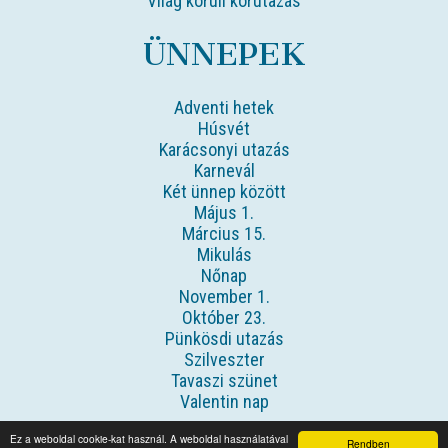
Világ körüli körutazás
ÜNNEPEK
Adventi hetek
Húsvét
Karácsonyi utazás
Karnevál
Két ünnep között
Május 1.
Március 15.
Mikulás
Nőnap
November 1.
Október 23.
Pünkösdi utazás
Szilveszter
Tavaszi szünet
Valentin nap
Ez a weboldal cookie-kat használ. A weboldal használatával
Rendben