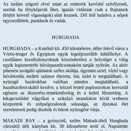
Az iszlám szigorú elvei miatt az emberek kevésbé szívélyesek,
zordak ha fényképezik őket, igazán vidámak csak a Bajramok
(böjtöt követő vígasságok) alatt lesznek. Dél felé haladva a népek
egyszerűbbek, puritánok és vadak.
HURGHADA
HURGHADA
– a Kairótól kb. 450 kilométerre, délre fekvő város a
Vörös-tenger és Egyiptom egyik legnépszerűbb üdülőhelye. A
csodálatos korallzátonyoknak köszönhetően a helységet a világ
egyik legismertebb búvárparadicsomaként tartják nyilván. Az aktív
pihenést szolgáló ajánlatok széles skálája, úgymint szörf, vízisí vagy
búvárkodás mellett számos étterem, bár, üzlet is megtalálható. A
nyüzsgő bazárokban valóban minden megtalálható, a
bazaltszobrocskától kezdve, a kézzel festett papiruszokon keresztül
egészen az ékszerész-remekművekig és a keleti fűszerekig. A
kikapcsolódni vágyókat a szikrázó strandokon kívül wellness
központok és szépségszalonok sokasága, az éjszakai élet
szerelmeseit pedig diszkók és bárok nyüzsgése várja.
MAKADI BAY
– a gyönyörű, széles Makadi-öböl Hurghada
városától déli irányban kb. 30 kilométerre terül el. Napsütötte