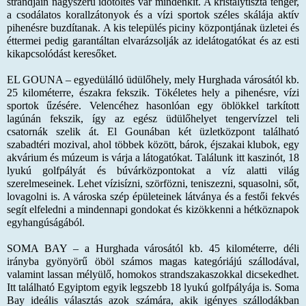
strandjain nagyszerű időtöltés vár mindenkit. A kristálytiszta tenger,
a csodálatos korallzátonyok és a vízi sportok széles skálája aktív
pihenésre buzdítanak. A kis település piciny központjának üzletei és
éttermei pedig garantáltan elvarázsolják az idelátogatókat és az esti
kikapcsolódást keresőket.
EL GOUNA
– egyedülálló üdülőhely, mely Hurghada városától kb.
25 kilométerre, északra fekszik. Tökéletes hely a pihenésre, vízi
sportok űzésére. Velencéhez hasonlóan egy öblökkel tarkított
lagúnán fekszik, így az egész üdülőhelyet tengervízzel teli
csatornák szelik át. El Gounában két üzletközpont található
szabadtéri mozival, ahol többek között, bárok, éjszakai klubok, egy
akvárium és múzeum is várja a látogatókat. Találunk itt kaszinót, 18
lyukú golfpályát és búvárközpontokat a víz alatti világ
szerelmeseinek. Lehet vízisízni, szörfözni, teniszezni, squasolni, sőt,
lovagolni is. A városka szép épületeinek látványa és a festői fekvés
segít elfeledni a mindennapi gondokat és kizökkenni a hétköznapok
egyhangúságából.
SOMA BAY
– a Hurghada városától kb. 45 kilométerre, déli
irányba gyönyörű öböl számos magas kategóriájú szállodával,
valamint lassan mélyülő, homokos strandszakaszokkal dicsekedhet.
Itt található Egyiptom egyik legszebb 18 lyukú golfpályája is. Soma
Bay ideális választás azok számára, akik igényes szállodákban