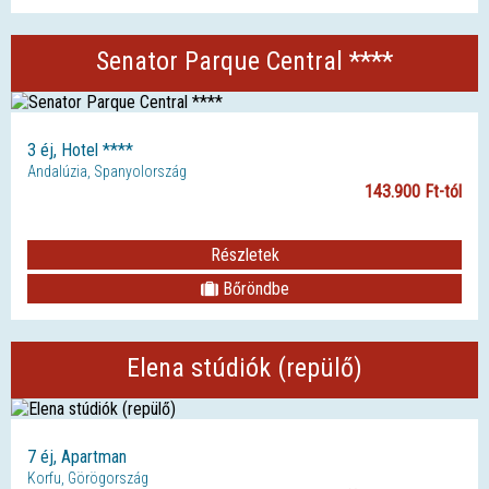
Senator Parque Central ****
3 éj, Hotel ****
Andalúzia, Spanyolország
143.900 Ft-tól
Részletek
Bőröndbe
Elena stúdiók (repülő)
7 éj, Apartman
Korfu, Görögország