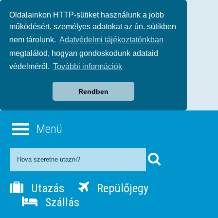
Oldalainkon HTTP-sütiket használunk a jobb
működésért, személyes adatokat az ún. sütikben
nem tárolunk.
Adatvédelmi tájékoztatónkban
megtalálod, hogyan gondoskodunk adataid
védelméről.
További információk
Rendben
Menü
Utazás
Repülőjegy
Szállás