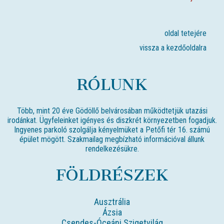
oldal tetejére
vissza a kezdőoldalra
RÓLUNK
Több, mint 20 éve Gödöllő belvárosában működtetjük utazási
irodánkat. Ügyfeleinket igényes és diszkrét környezetben fogadjuk.
Ingyenes parkoló szolgálja kényelmüket a Petőfi tér 16. számú
épület mögött. Szakmailag megbízható információval állunk
rendelkezésükre.
FÖLDRÉSZEK
Ausztrália
Ázsia
Csendes-Óceáni Szigetvilág