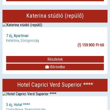
Katerina stúdió (repülő)
7 éj, Apartman
Kefalónia, Görögország
(!) 159.900 Ft-tól
Részletek
Bőröndbe
Hotel Caprici Verd Superior ****
5 éj, Hotel ****
Costa Brava, Spanyolország